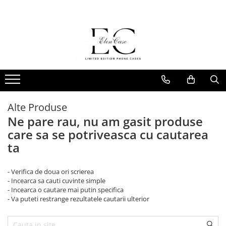
Husa si Plate MagChange
HUSE TELEFON
COLABORĂRI
FOLII DE PROTECTIE
MagChange Plate
COLECTII DE HUSE ELENCASE
Alessia Nastase x ElenCase
FOLIE PROTECȚIE TELEFON
PRIVACY
SUNRISE AFFAIR COLLECTION
Anything, Anytime
ELEN X MIRU
FOLIE PROTECȚIE SMARTWATCH
Colors
Husa MagChange
FOLIE PROTECȚIE TELEFON
Cosmos
Alte Produse
Glam
Ne pare rau, nu am gasit produse
Liquify
care sa se potriveasca cu cautarea
Polygon
ta
Wood
Mini TPU Bumper
- Verifica de doua ori scrierea
- Incearca sa cauti cuvinte simple
- Incearca o cautare mai putin specifica
- Va puteti restrange rezultatele cautarii ulterior