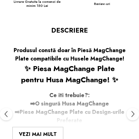
Livrare Gratuita la comenzi de
Review-uri
minim 150 Lei
DESCRIERE
Produsul constă doar în Piesă MagChange
Plate compatibile cu Husele MagChange!
✨ Piesa MagChange Plate
pentru Husa MagChange! ✨
Ce iti trebuie?:
➡️O singură Husa MagChange
➡️Piese MagChange Plate cu Design-urile
Preferate
Cum Funcționează:
VEZI MAI MULT