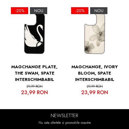
Margini Ridicate pentru Protectia Ecranului
si a Camerelor
-20%
NOU
-20%
NOU
MAGCHANGE PLATE,
MAGCHANGE, IVORY
THE SWAN, SPATE
BLOOM, SPATE
INTERSCHIMBABIL
INTERSCHIMBABIL
29,99 RON
29,99 RON
23,99 RON
23,99 RON
NEWSLETTER
Nu rata ofertele si promotiile noastre