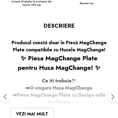
Livrare Gratuita la comenzi de
Review-uri
minim 150 Lei
DESCRIERE
Produsul constă doar în Piesă MagChange
Plate compatibile cu Husele MagChange!
✨ Piesa MagChange Plate
pentru Husa MagChange! ✨
Ce iti trebuie?:
➡️O singură Husa MagChange
➡️Piese MagChange Plate cu Design-urile
Preferate
Cum Funcționează:
VEZI MAI MULT