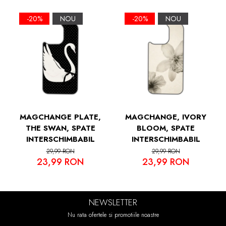
Margini Ridicate pentru Protectia Ecranului
si a Camerelor
-20%
NOU
-20%
NOU
MAGCHANGE PLATE,
MAGCHANGE, IVORY
THE SWAN, SPATE
BLOOM, SPATE
INTERSCHIMBABIL
INTERSCHIMBABIL
29,99 RON
29,99 RON
23,99 RON
23,99 RON
NEWSLETTER
Nu rata ofertele si promotiile noastre