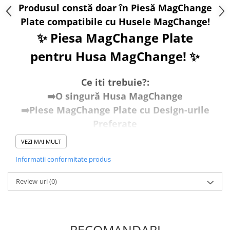
Produsul constă doar în Piesă MagChange
Plate compatibile cu Husele MagChange!
✨ Piesa MagChange Plate
pentru Husa MagChange! ✨
Ce iti trebuie?:
➡️O singură Husa MagChange
➡️Piese MagChange Plate cu Design-urile
Preferate
VEZI MAI MULT
Cum Funcționează:
🧲Atașare Magnetică:
Piesele
Informatii conformitate produs
MagChange Plate se atașează ferm de
Review-uri
(0)
husa principală prin magnetii MagSafe,
asigurând o fixare sigură și stabilă.