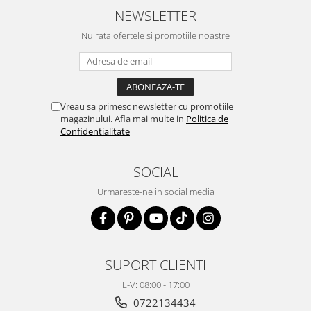
NEWSLETTER
⚙️Funcționalitate Completă:
Menține
Nu rata ofertele si promotiile noastre
funcționalitatea completă a telefonului
tău, fără compromisuri.
🔨Durabilitate:
Fabricată din materiale
Vreau sa primesc newsletter cu promotiile
magazinului. Afla mai multe in
Politica de
de calitate superioară, husa MagChange
Confidentialitate
este concepută să reziste în timp,
protejându-ți telefonul împotriva uzurii
SOCIAL
zilnice. Laterale Soft Grip TPU si Spate
Urmareste-ne in social media
Hard PC, Slim, Margini Ridicate pentru
Protectia Ecranului si a Camerelor
SUPORT CLIENTI
L-V: 08:00 - 17:00
0722134434