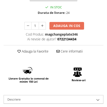
IN STOC
Durata de livrare:
24
ADAUGA IN COS
Cod Produs:
magchangeplate346
Ai nevoie de ajutor?
0722134434
Adauga la Favorite
Cere informatii
Livrare Gratuita la comenzi de
Review-uri
minim 150 Lei
Descriere