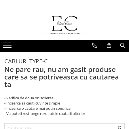
Husa si Plate MagChange
HUSE TELEFON
COLABORĂRI
FOLII DE PROTECTIE
MagChange Plate
COLECTII DE HUSE ELENCASE
Alessia Nastase x ElenCase
FOLIE PROTECȚIE TELEFON
PRIVACY
SUNRISE AFFAIR COLLECTION
Anything, Anytime
ELEN X MIRU
FOLIE PROTECȚIE SMARTWATCH
Colors
Husa MagChange
FOLIE PROTECȚIE TELEFON
Cosmos
CABLURI TYPE-C
Glam
Ne pare rau, nu am gasit produse
Liquify
care sa se potriveasca cu cautarea
Polygon
ta
Wood
Mini TPU Bumper
- Verifica de doua ori scrierea
- Incearca sa cauti cuvinte simple
- Incearca o cautare mai putin specifica
- Va puteti restrange rezultatele cautarii ulterior