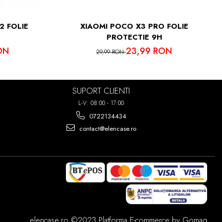
2 FOLIE
XIAOMI POCO X3 PRO FOLIE
PROTECTIE 9H
ON
23,99 RON
29,99 RON
SUPORT CLIENTI
L-V: 08:00 - 17:00
0722134434
contact@elencase.ro
elencase.ro ©2023
Platforma E-commerce by Gomag