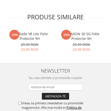
PRODUSE SIMILARE
Zte Blade V8 Lite Folie
ZTE AXON 30 5G Folie
-20%
-20%
Protectie 9H
Protectie 9H
29,99 RON
29,99 RON
23,99 RON
23,99 RON
NEWSLETTER
Nu rata ofertele si promotiile noastre
Vreau sa primesc newsletter cu promotiile
magazinului. Afla mai multe in
Politica de