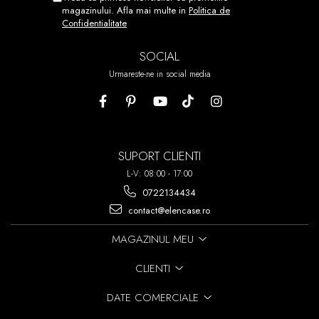
REPOZITIONATI.
magazinului. Afla mai multe in
Politica de
Confidentialitate
ACEST PROCES POATE FI
REPETAT DE PANA LA 7 ORI!
SOCIAL
Urmareste-ne in social media
SUPORT CLIENTI
L-V: 08:00 - 17:00
0722134434
contact@elencase.ro
MAGAZINUL MEU
CLIENTI
DATE COMERCIALE