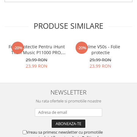
tu.
Materialul folosit in
producerea foliilor
NU
este
PRODUSE SIMILARE
sticla pe care o stim cu totii, ci
este
Nano Glass
flexibil.
Acesta
g
aranteaza
ca
NU SE
Folie Protectie Pentru iHunt
Realme V50s - Folie
-20%
-20%
Titan Music P11000 PRO,
protectie
SPARGE
in mii de cioburi
VDOO
29,99 RON
29,99 RON
ascutite si periculoase.
23,99 RON
23,99 RON
NEWSLETTER
Nu numai ca este rezistenta la
Nu rata ofertele si promotiile noastre
zgarieturi si spargere, ci si
INTARESTE
ecranul!
Folia avand rezistenta 9H la
zgarieturi, asigura si un aspect
Vreau sa primesc newsletter cu promotiile