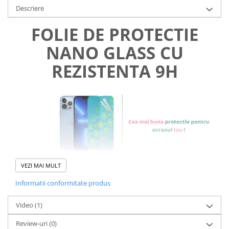
Descriere
FOLIE DE PROTECTIE
NANO GLASS CU
REZISTENTA 9H
VEZI MAI MULT
Informatii conformitate produs
Foliile noastre sunt
usor de
Video
(1)
aplicat
si le poti monta
chiar
Review-uri
(0)