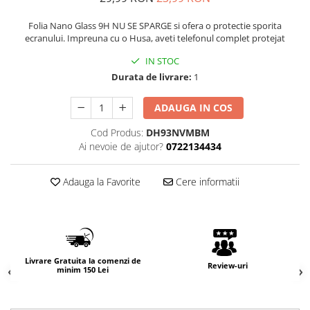
Folia Nano Glass 9H NU SE SPARGE si ofera o protectie sporita
ecranului. Impreuna cu o Husa, aveti telefonul complet protejat
IN STOC
Durata de livrare:
1
ADAUGA IN COS
Cod Produs:
DH93NVMBM
Ai nevoie de ajutor?
0722134434
Adauga la Favorite
Cere informatii
Livrare Gratuita la comenzi de
Review-uri
minim 150 Lei