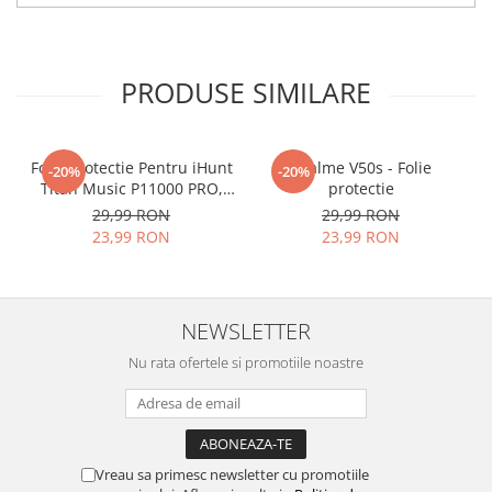
tu.
Materialul folosit in
producerea foliilor
NU
este
PRODUSE SIMILARE
sticla pe care o stim cu totii, ci
este
Nano Glass
flexibil.
Acesta
g
aranteaza
ca
NU SE
Folie Protectie Pentru iHunt
Realme V50s - Folie
-20%
-20%
Titan Music P11000 PRO,
protectie
SPARGE
in mii de cioburi
VDOO
29,99 RON
29,99 RON
ascutite si periculoase.
23,99 RON
23,99 RON
NEWSLETTER
Nu numai ca este rezistenta la
Nu rata ofertele si promotiile noastre
zgarieturi si spargere, ci si
INTARESTE
ecranul!
Folia avand rezistenta 9H la
zgarieturi, asigura si un aspect
Vreau sa primesc newsletter cu promotiile