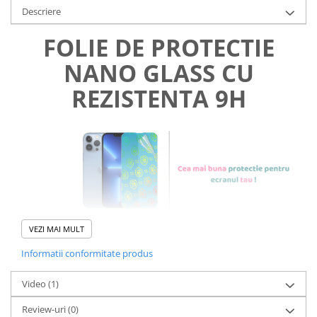
Descriere
FOLIE DE PROTECTIE
NANO GLASS CU
REZISTENTA 9H
VEZI MAI MULT
Informatii conformitate produs
Foliile noastre sunt
usor de
Video
(1)
aplicat
si le poti monta
chiar
Review-uri
(0)