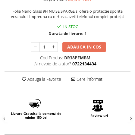
Folia Nano Glass 9H NU SE SPARGE si ofera o protectie sporita
ecranului. Impreuna cu o Husa, aveti telefonul complet protejat
IN STOC
Durata de livrare:
1
ADAUGA IN COS
Cod Produs:
DR38PFMBM
Ai nevoie de ajutor?
0722134434
Adauga la Favorite
Cere informatii
Livrare Gratuita la comenzi de
Review-uri
minim 150 Lei