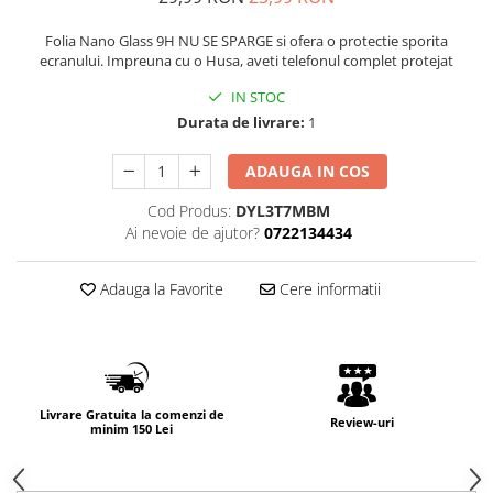
Folia Nano Glass 9H NU SE SPARGE si ofera o protectie sporita
ecranului. Impreuna cu o Husa, aveti telefonul complet protejat
IN STOC
Durata de livrare:
1
ADAUGA IN COS
Cod Produs:
DYL3T7MBM
Ai nevoie de ajutor?
0722134434
Adauga la Favorite
Cere informatii
Livrare Gratuita la comenzi de
Review-uri
minim 150 Lei