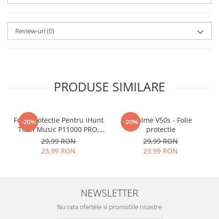
aplicat
si le poti monta
chiar
tu.
Review-uri
(0)
Materialul folosit in
producerea foliilor
NU
este
sticla pe care o stim cu totii, ci
este
Nano Glass
flexibil.
PRODUSE SIMILARE
Acesta
g
aranteaza
ca
NU SE
SPARGE
in mii de cioburi
Folie Protectie Pentru iHunt
ascutite si periculoase.
Realme V50s - Folie
-20%
-20%
Titan Music P11000 PRO,
protectie
VDOO
29,99 RON
29,99 RON
23,99 RON
23,99 RON
Nu numai ca este rezistenta la
zgarieturi si spargere, ci si
NEWSLETTER
INTARESTE
ecranul!
Nu rata ofertele si promotiile noastre
Folia avand rezistenta 9H la