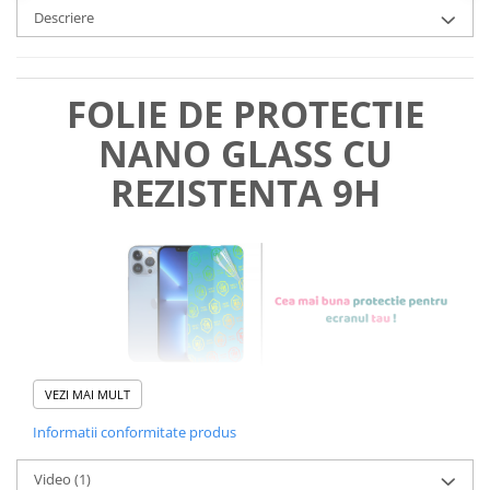
Descriere
FOLIE DE PROTECTIE
NANO GLASS CU
REZISTENTA 9H
VEZI MAI MULT
Informatii conformitate produs
Foliile noastre sunt
usor de
Video
(1)