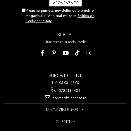
NU V-A IESIT DIN PRIMA PUTETI
DEZLIPI FOLIA SI SA O
Vreau sa primesc newsletter cu promotiile
REPOZITIONATI.
magazinului. Afla mai multe in
Politica de
Confidentialitate
ACEST PROCES POATE FI
REPETAT DE PANA LA 7 ORI!
SOCIAL
Urmareste-ne in social media
SUPORT CLIENTI
L-V: 08:00 - 17:00
0722134434
contact@elencase.ro
MAGAZINUL MEU
CLIENTI