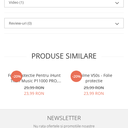
Foliile noastre sunt
usor de
Video
(1)
aplicat
si le poti monta
chiar
tu.
Review-uri
(0)
Materialul folosit in
producerea foliilor
NU
este
sticla pe care o stim cu totii, ci
este
Nano Glass
flexibil.
PRODUSE SIMILARE
Acesta
g
aranteaza
ca
NU SE
SPARGE
in mii de cioburi
Folie Protectie Pentru iHunt
ascutite si periculoase.
Realme V50s - Folie
-20%
-20%
Titan Music P11000 PRO,
protectie
VDOO
29,99 RON
29,99 RON
23,99 RON
23,99 RON
Nu numai ca este rezistenta la
zgarieturi si spargere, ci si
NEWSLETTER
INTARESTE
ecranul!
Nu rata ofertele si promotiile noastre