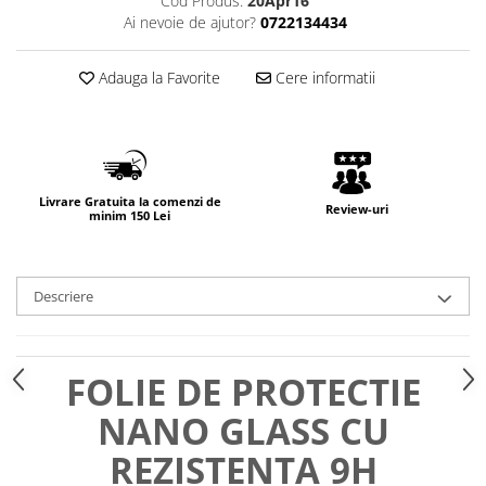
Cod Produs:
20Apr16
Ai nevoie de ajutor?
0722134434
Adauga la Favorite
Cere informatii
Livrare Gratuita la comenzi de
Review-uri
minim 150 Lei
Descriere
FOLIE DE PROTECTIE
NANO GLASS CU
REZISTENTA 9H