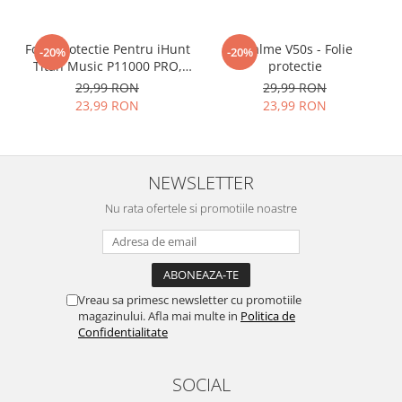
Folia avand rezistenta 9H la
zgarieturi, asigura si un aspect
Folie Protectie Pentru iHunt
imaculat ecranului pe timp
Realme V50s - Folie
-20%
-20%
Titan Music P11000 PRO,
protectie
indelungat
VDOO
29,99 RON
29,99 RON
23,99 RON
23,99 RON
Nu modifica
in nici un fel
functionalitatea normala si
utilizarea confortabila a
NEWSLETTER
telefonului.
Nu rata ofertele si promotiile noastre
FACE ID
si
Senzorii de
Amprenta
implementati in
ecran vot functiona in
Vreau sa primesc newsletter cu promotiile
continuare!
magazinului. Afla mai multe in
Politica de
Confidentialitate
Folia este decupata
exclusiv
pentru suprafata
plana
a
SOCIAL