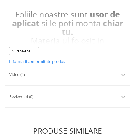
Foliile noastre sunt
usor de
aplicat
si le poti monta
chiar
tu.
Materialul folosit in
producerea foliilor
NU
este
VEZI MAI MULT
sticla pe care o stim cu totii, ci
Informatii conformitate produs
este
Nano Glass
flexibil.
Acesta
g
aranteaza
ca
NU SE
Video
(1)
SPARGE
in mii de cioburi
ascutite si periculoase.
Review-uri
(0)
Nu numai ca este rezistenta la
zgarieturi si spargere, ci si
INTARESTE
ecranul!
PRODUSE SIMILARE