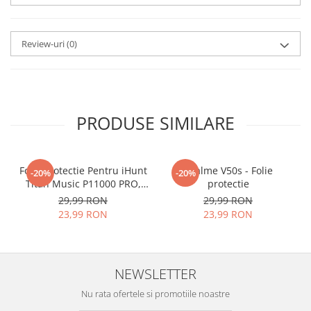
aplicat
si le poti monta
chiar
tu.
Review-uri
(0)
Materialul folosit in
producerea foliilor
NU
este
sticla pe care o stim cu totii, ci
este
Nano Glass
flexibil.
PRODUSE SIMILARE
Acesta
g
aranteaza
ca
NU SE
SPARGE
in mii de cioburi
Folie Protectie Pentru iHunt
ascutite si periculoase.
Realme V50s - Folie
-20%
-20%
Titan Music P11000 PRO,
protectie
VDOO
29,99 RON
29,99 RON
23,99 RON
23,99 RON
Nu numai ca este rezistenta la
zgarieturi si spargere, ci si
NEWSLETTER
INTARESTE
ecranul!
Nu rata ofertele si promotiile noastre
Folia avand rezistenta 9H la