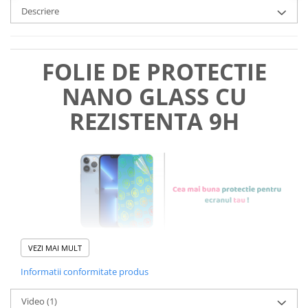
Descriere
FOLIE DE PROTECTIE
NANO GLASS CU
REZISTENTA 9H
VEZI MAI MULT
Informatii conformitate produs
Foliile noastre sunt
usor de
Video
(1)