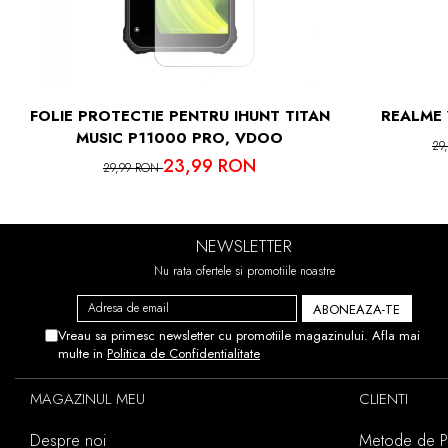
IN CAZUL 
ACEST
FOLIE PROTECTIE PENTRU IHUNT TITAN
REALME 
MUSIC P11000 PRO, VDOO
29
23,99 RON
29,99 RON
NEWSLETTER
Nu rata ofertele si promotiile noastre
Vreau sa primesc newsletter cu promotiile magazinului. Afla mai
multe in
Politica de Confidentialitate
MAGAZINUL MEU
CLIENTI
Despre noi
Metode de Pl