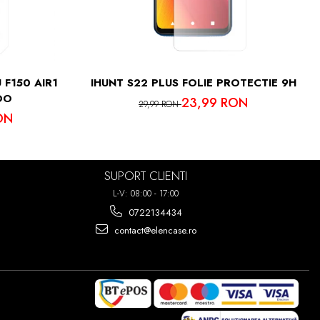
IMA PUTETI
7 ORI!
 F150 AIR1
IHUNT S22 PLUS FOLIE PROTECTIE 9H
OO
23,99 RON
29,99 RON
ON
SUPORT CLIENTI
L-V: 08:00 - 17:00
0722134434
contact@elencase.ro