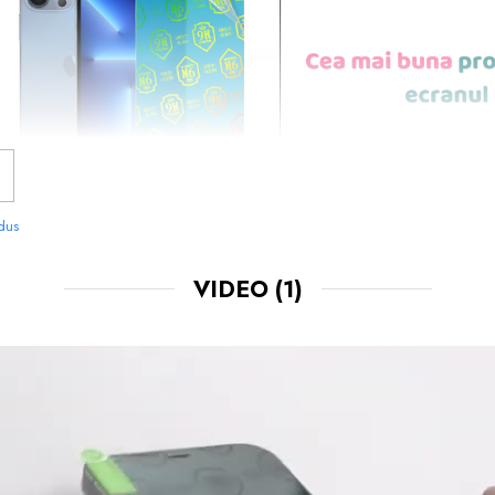
odus
VIDEO
(1)
NOASTRE SUNT
USOR DE APLICAT
SI LE 
CHIAR TU.
 FOLOSIT IN PRODUCEREA FOLIILOR
NU
O STIM CU TOTII, CI ESTE
NANO GLAS