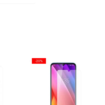
TA
PLANA
A
 SE FOLOSI
-20%
EL UMET,
ICKERE DE