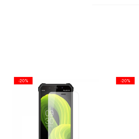
FOLIA EST
ECRANULUI
-20%
-20%
•KIT IN
SERVETEL