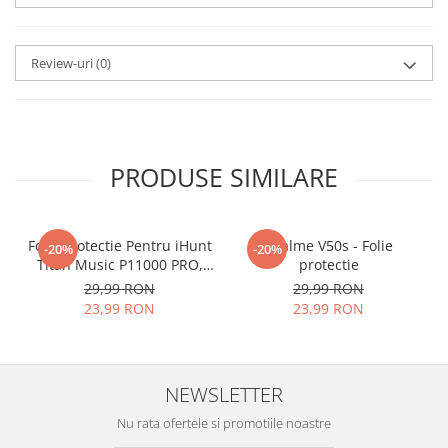
aplicat
si le poti monta
chiar
tu.
Review-uri
(0)
Materialul folosit in
producerea foliilor
NU
este
sticla pe care o stim cu totii, ci
este
Nano Glass
flexibil.
PRODUSE SIMILARE
Acesta
g
aranteaza
ca
NU SE
SPARGE
in mii de cioburi
Folie Protectie Pentru iHunt
ascutite si periculoase.
Realme V50s - Folie
-20%
-20%
Titan Music P11000 PRO,
protectie
VDOO
29,99 RON
29,99 RON
23,99 RON
23,99 RON
Nu numai ca este rezistenta la
zgarieturi si spargere, ci si
NEWSLETTER
INTARESTE
ecranul!
Nu rata ofertele si promotiile noastre
Folia avand rezistenta 9H la