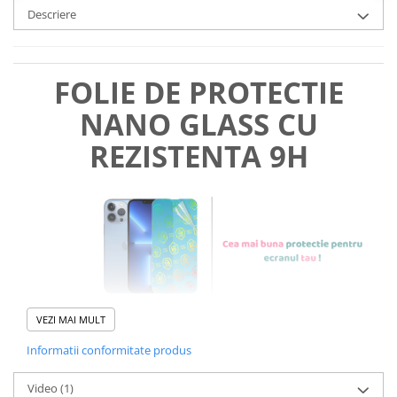
Descriere
FOLIE DE PROTECTIE
NANO GLASS CU
REZISTENTA 9H
VEZI MAI MULT
Informatii conformitate produs
Foliile noastre sunt
usor de
Video
(1)