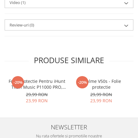
Foliile noastre sunt
usor de
Video
(1)
aplicat
si le poti monta
chiar
tu.
Review-uri
(0)
Materialul folosit in
producerea foliilor
NU
este
sticla pe care o stim cu totii, ci
este
Nano Glass
flexibil.
PRODUSE SIMILARE
Acesta
g
aranteaza
ca
NU SE
SPARGE
in mii de cioburi
Folie Protectie Pentru iHunt
ascutite si periculoase.
Realme V50s - Folie
-20%
-20%
Titan Music P11000 PRO,
protectie
VDOO
29,99 RON
29,99 RON
23,99 RON
23,99 RON
Nu numai ca este rezistenta la
zgarieturi si spargere, ci si
NEWSLETTER
INTARESTE
ecranul!
Nu rata ofertele si promotiile noastre