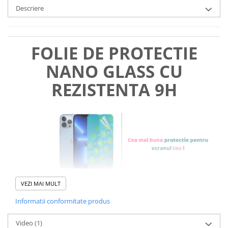
Descriere
FOLIE DE PROTECTIE
NANO GLASS CU
REZISTENTA 9H
VEZI MAI MULT
Informatii conformitate produs
Foliile noastre sunt
usor de
Video
(1)