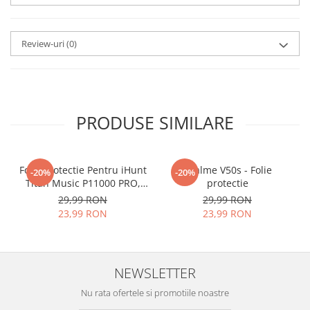
aplicat
si le poti monta
chiar
tu.
Review-uri
(0)
Materialul folosit in
producerea foliilor
NU
este
sticla pe care o stim cu totii, ci
este
Nano Glass
flexibil.
PRODUSE SIMILARE
Acesta
g
aranteaza
ca
NU SE
SPARGE
in mii de cioburi
Folie Protectie Pentru iHunt
ascutite si periculoase.
Realme V50s - Folie
-20%
-20%
Titan Music P11000 PRO,
protectie
VDOO
29,99 RON
29,99 RON
23,99 RON
23,99 RON
Nu numai ca este rezistenta la
zgarieturi si spargere, ci si
NEWSLETTER
INTARESTE
ecranul!
Nu rata ofertele si promotiile noastre
Folia avand rezistenta 9H la