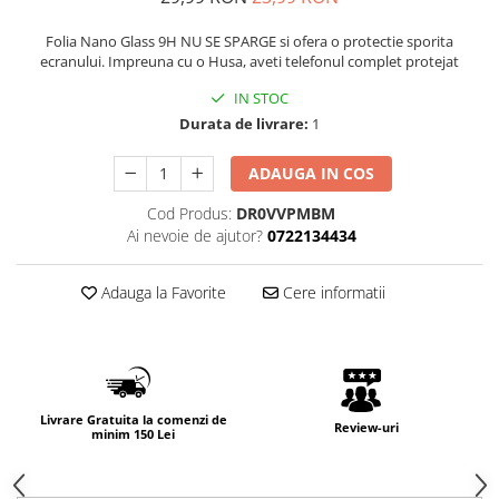
Folia Nano Glass 9H NU SE SPARGE si ofera o protectie sporita
ecranului. Impreuna cu o Husa, aveti telefonul complet protejat
IN STOC
Durata de livrare:
1
ADAUGA IN COS
Cod Produs:
DR0VVPMBM
Ai nevoie de ajutor?
0722134434
Adauga la Favorite
Cere informatii
Livrare Gratuita la comenzi de
Review-uri
minim 150 Lei