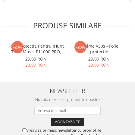
tu.
Materialul folosit in
producerea foliilor
NU
este
PRODUSE SIMILARE
sticla pe care o stim cu totii, ci
este
Nano Glass
flexibil.
Acesta
g
aranteaza
ca
NU SE
Folie Protectie Pentru iHunt
Realme V50s - Folie
-20%
-20%
Titan Music P11000 PRO,
protectie
SPARGE
in mii de cioburi
VDOO
29,99 RON
29,99 RON
ascutite si periculoase.
23,99 RON
23,99 RON
NEWSLETTER
Nu numai ca este rezistenta la
Nu rata ofertele si promotiile noastre
zgarieturi si spargere, ci si
INTARESTE
ecranul!
Folia avand rezistenta 9H la
zgarieturi, asigura si un aspect
Vreau sa primesc newsletter cu promotiile