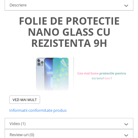
Descriere
FOLIE DE PROTECTIE
NANO GLASS CU
REZISTENTA 9H
VEZI MAI MULT
Informatii conformitate produs
Foliile noastre sunt
usor de
Video
(1)
aplicat
si le poti monta
chiar
Review-uri
(0)