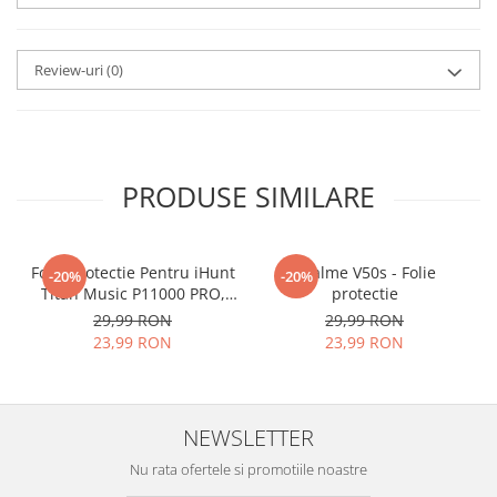
SPARGE
in mii de cioburi
ascutite si periculoase.
Review-uri
(0)
Nu numai ca este rezistenta la
zgarieturi si spargere, ci si
INTARESTE
ecranul!
PRODUSE SIMILARE
Folia avand rezistenta 9H la
zgarieturi, asigura si un aspect
Folie Protectie Pentru iHunt
imaculat ecranului pe timp
Realme V50s - Folie
-20%
-20%
Titan Music P11000 PRO,
protectie
indelungat
VDOO
29,99 RON
29,99 RON
23,99 RON
23,99 RON
Nu modifica
in nici un fel
functionalitatea normala si
utilizarea confortabila a
NEWSLETTER
telefonului.
Nu rata ofertele si promotiile noastre
FACE ID
si
Senzorii de