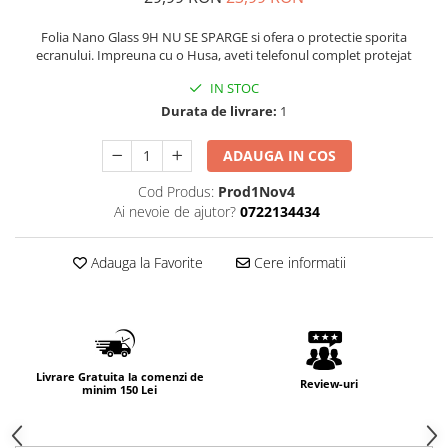
Folia Nano Glass 9H NU SE SPARGE si ofera o protectie sporita
ecranului. Impreuna cu o Husa, aveti telefonul complet protejat
IN STOC
Durata de livrare:
1
ADAUGA IN COS
Cod Produs:
Prod1Nov4
Ai nevoie de ajutor?
0722134434
Adauga la Favorite
Cere informatii
Livrare Gratuita la comenzi de
Review-uri
minim 150 Lei