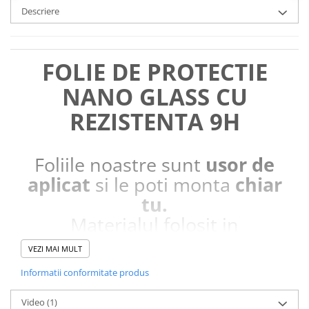
Descriere
FOLIE DE PROTECTIE
NANO GLASS CU
REZISTENTA 9H
Foliile noastre sunt
usor de
aplicat
si le poti monta
chiar
tu.
Materialul folosit in
producerea foliilor
NU
este
VEZI MAI MULT
sticla pe care o stim cu totii, ci
Informatii conformitate produs
este
Nano Glass
flexibil.
Acesta
g
aranteaza
ca
NU SE
Video
(1)