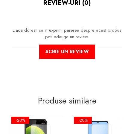
REVIEW-URI
(0)
LA ZGARIETURI, ASIGURA SI UN
ASPECT IMACULAT ECRANULUI
PE TIMP INDELUNGAT
Daca doresti sa iti exprimi parerea despre acest produs
poti adauga un review.
NU MODIFICA
IN NICI UN FEL
SCRIE UN REVIEW
FUNCTIONALITATEA NORMALA
SI UTILIZAREA CONFORTABILA A
TELEFONULUI.
FACE ID
SI
SENZORII DE
AMPRENTA
IMPLEMENTATI IN
ECRAN VOT FUNCTIONA IN
CONTINUARE!
Produse similare
-20%
-20%
FOLIA ESTE DECUPATA
EXCLUSIV
PENTRU SUPRAFATA