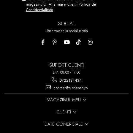
REPOZITIONATI.
magazinului. Afla mai multe in
Politica de
Confidentialitate
ACEST PROCES POATE FI
REPETAT DE PANA LA 7 ORI!
SOCIAL
Urmareste-ne in social media
SUPORT CLIENTI
L-V: 08:00 - 17:00
0722134434
contact@elencase.ro
MAGAZINUL MEU
CLIENTI
DATE COMERCIALE