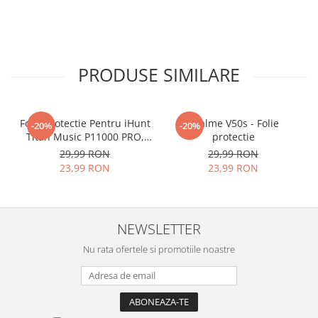
PRODUSE SIMILARE
Folie Protectie Pentru iHunt
Realme V50s - Folie
-20%
-20%
Titan Music P11000 PRO,
protectie
VDOO
29,99 RON
29,99 RON
23,99 RON
23,99 RON
NEWSLETTER
Nu rata ofertele si promotiile noastre