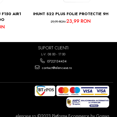
 F150 AIR1
IHUNT S22 PLUS FOLIE PROTECTIE 9H
OO
23,99 RON
29,99 RON
ON
SUPORT CLIENTI
L-V: 08:00 - 17:00
0722134434
contact@elencase.ro
elencase.ro ©2023
Platforma E-commerce by Gomag