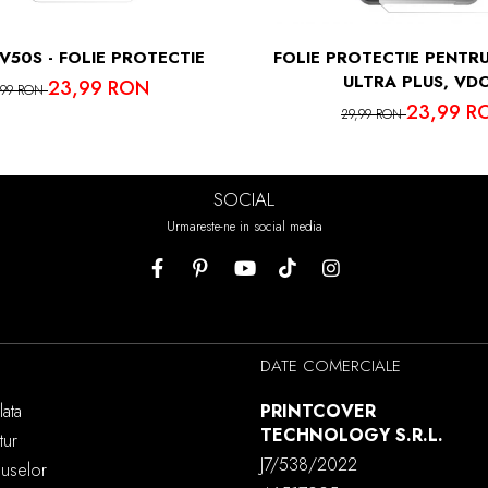
V50S - FOLIE PROTECTIE
FOLIE PROTECTIE PENTRU
ULTRA PLUS, VD
23,99 RON
,99 RON
23,99 R
29,99 RON
SOCIAL
Urmareste-ne in social media
DATE COMERCIALE
ata
PRINTCOVER
TECHNOLOGY S.R.L.
tur
J7/538/2022
duselor