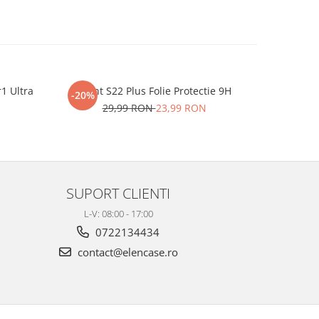
r1 Ultra
iHunt S22 Plus Folie Protectie 9H
One P
-20%
-20%
29,99 RON
23,99 RON
2
SUPORT CLIENTI
L-V: 08:00 - 17:00
0722134434
contact@elencase.ro