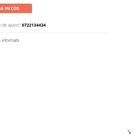
A IN COS
e de ajutor?
0722134434
informatii