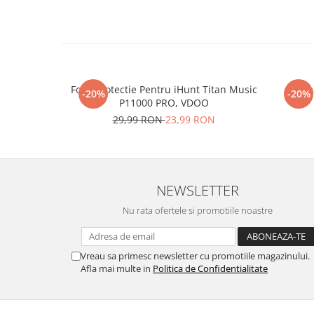
Folie Protectie Pentru iHunt Titan Music
Re
-20%
-20%
P11000 PRO, VDOO
29,99 RON
23,99 RON
NEWSLETTER
Nu rata ofertele si promotiile noastre
Vreau sa primesc newsletter cu promotiile magazinului.
Afla mai multe in
Politica de Confidentialitate