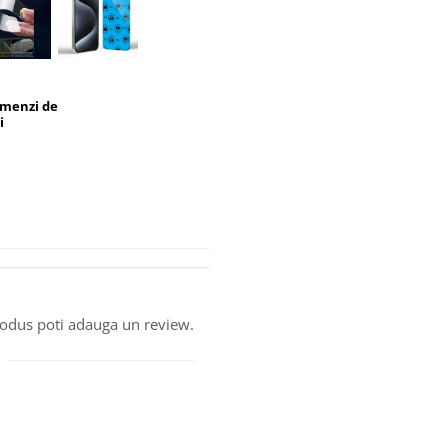
omenzi de
i
produs poti adauga un review.