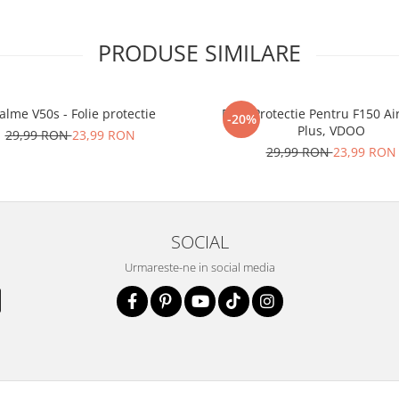
PRODUSE SIMILARE
alme V50s - Folie protectie
Folie Protectie Pentru F150 Ai
-20%
Plus, VDOO
29,99 RON
23,99 RON
29,99 RON
23,99 RON
SOCIAL
Urmareste-ne in social media