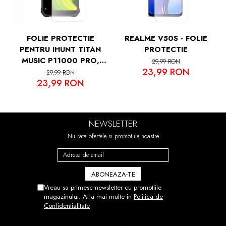
FOLIE PROTECTIE
REALME V50S - FOLIE
PENTRU IHUNT TITAN
PROTECTIE
MUSIC P11000 PRO,
29,99 RON
23,99 RON
VDOO
29,99 RON
23,99 RON
NEWSLETTER
Nu rata ofertele si promotiile noastre
Vreau sa primesc newsletter cu promotiile
magazinului. Afla mai multe in
Politica de
Confidentialitate