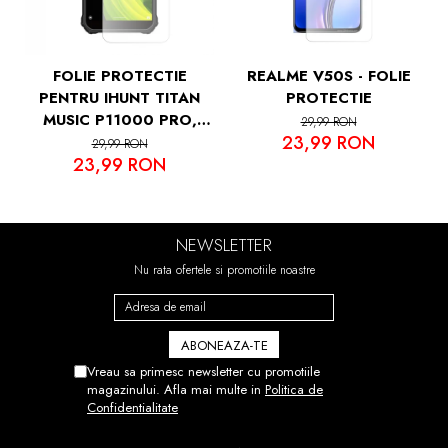
FOLIE PROTECTIE
REALME V50S - FOLIE
PENTRU IHUNT TITAN
PROTECTIE
MUSIC P11000 PRO,
29,99 RON
23,99 RON
VDOO
29,99 RON
23,99 RON
NEWSLETTER
Nu rata ofertele si promotiile noastre
Vreau sa primesc newsletter cu promotiile
magazinului. Afla mai multe in
Politica de
Confidentialitate