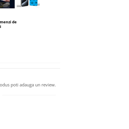
omenzi de
i
produs poti adauga un review.