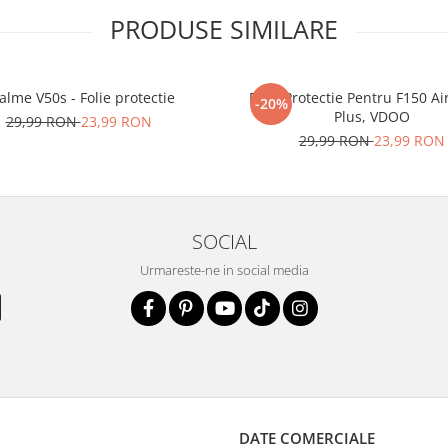
PRODUSE SIMILARE
alme V50s - Folie protectie
Folie Protectie Pentru F150 Ai
-20%
Plus, VDOO
29,99 RON
23,99 RON
29,99 RON
23,99 RON
SOCIAL
Urmareste-ne in social media
DATE COMERCIALE