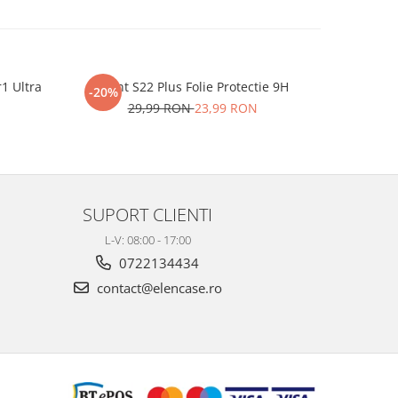
r1 Ultra
iHunt S22 Plus Folie Protectie 9H
One P
-20%
-20%
29,99 RON
23,99 RON
2
SUPORT CLIENTI
L-V: 08:00 - 17:00
0722134434
contact@elencase.ro