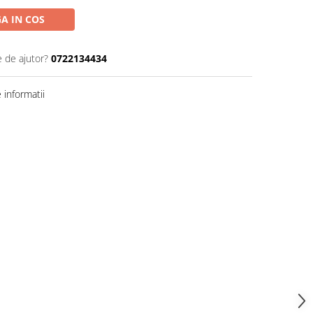
A IN COS
e de ajutor?
0722134434
informatii