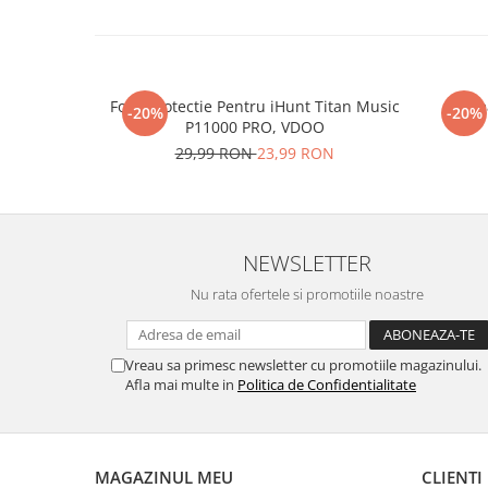
Folie Protectie Pentru iHunt Titan Music
Re
-20%
-20%
P11000 PRO, VDOO
29,99 RON
23,99 RON
NEWSLETTER
Nu rata ofertele si promotiile noastre
Vreau sa primesc newsletter cu promotiile magazinului.
Afla mai multe in
Politica de Confidentialitate
MAGAZINUL MEU
CLIENTI