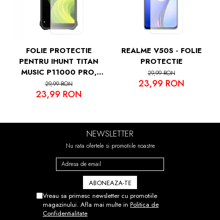
FOLIE PROTECTIE
REALME V50S - FOLIE
PENTRU IHUNT TITAN
PROTECTIE
MUSIC P11000 PRO,
29,99 RON
23,99 RON
VDOO
29,99 RON
23,99 RON
NEWSLETTER
Nu rata ofertele si promotiile noastre
Vreau sa primesc newsletter cu promotiile
magazinului. Afla mai multe in
Politica de
Confidentialitate