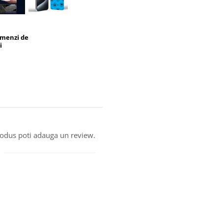
omenzi de
i
produs poti adauga un review.