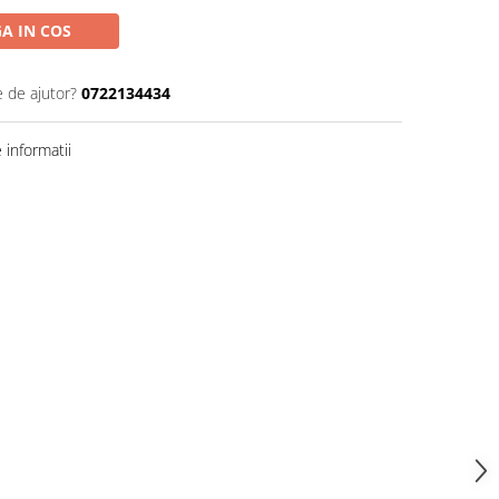
A IN COS
e de ajutor?
0722134434
informatii