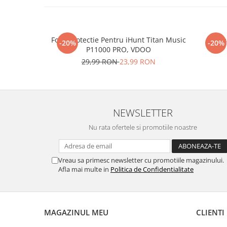
Folie Protectie Pentru iHunt Titan Music
Re
-20%
-20%
P11000 PRO, VDOO
29,99 RON
23,99 RON
NEWSLETTER
Nu rata ofertele si promotiile noastre
Vreau sa primesc newsletter cu promotiile magazinului.
Afla mai multe in
Politica de Confidentialitate
MAGAZINUL MEU
CLIENTI