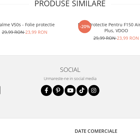
PRODUSE SIMILARE
alme V50s - Folie protectie
Folie Protectie Pentru F150 Ai
-20%
Plus, VDOO
29,99 RON
23,99 RON
29,99 RON
23,99 RON
SOCIAL
Urmareste-ne in social media
DATE COMERCIALE