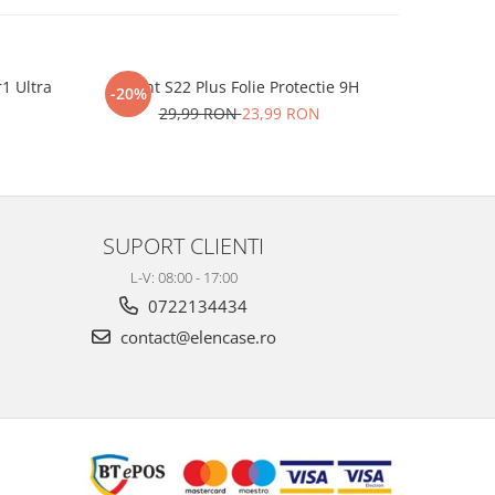
r1 Ultra
iHunt S22 Plus Folie Protectie 9H
One P
-20%
-20%
29,99 RON
23,99 RON
2
SUPORT CLIENTI
L-V: 08:00 - 17:00
0722134434
contact@elencase.ro