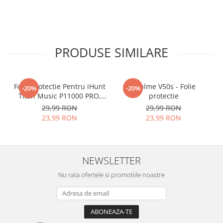
PRODUSE SIMILARE
Folie Protectie Pentru iHunt
Realme V50s - Folie
-20%
-20%
Titan Music P11000 PRO,
protectie
VDOO
29,99 RON
29,99 RON
23,99 RON
23,99 RON
NEWSLETTER
Nu rata ofertele si promotiile noastre