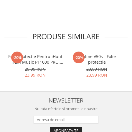
PRODUSE SIMILARE
Folie Protectie Pentru iHunt
Realme V50s - Folie
-20%
-20%
Titan Music P11000 PRO,
protectie
VDOO
29,99 RON
29,99 RON
23,99 RON
23,99 RON
NEWSLETTER
Nu rata ofertele si promotiile noastre