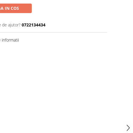
A IN COS
e de ajutor?
0722134434
informatii