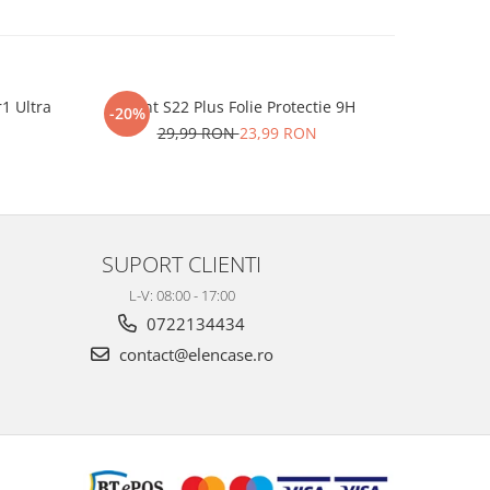
r1 Ultra
iHunt S22 Plus Folie Protectie 9H
One P
-20%
-20%
29,99 RON
23,99 RON
2
SUPORT CLIENTI
L-V: 08:00 - 17:00
0722134434
contact@elencase.ro