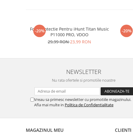
Folie Protectie Pentru iHunt Titan Music
Re
-20%
-20%
P11000 PRO, VDOO
29,99 RON
23,99 RON
NEWSLETTER
Nu rata ofertele si promotiile noastre
Vreau sa primesc newsletter cu promotiile magazinului.
Afla mai multe in
Politica de Confidentialitate
MAGAZINUL MEU
CLIENTI