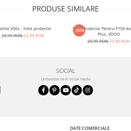
PRODUSE SIMILARE
alme V50s - Folie protectie
Folie Protectie Pentru F150 Ai
-20%
Plus, VDOO
29,99 RON
23,99 RON
29,99 RON
23,99 RON
SOCIAL
Urmareste-ne in social media
DATE COMERCIALE