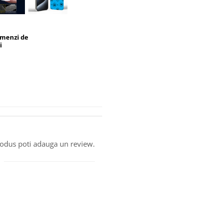
omenzi de
i
produs poti adauga un review.