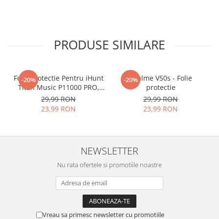
PRODUSE SIMILARE
Folie Protectie Pentru iHunt
Realme V50s - Folie
-20%
-20%
Titan Music P11000 PRO,
protectie
VDOO
29,99 RON
29,99 RON
23,99 RON
23,99 RON
NEWSLETTER
Nu rata ofertele si promotiile noastre
Vreau sa primesc newsletter cu promotiile