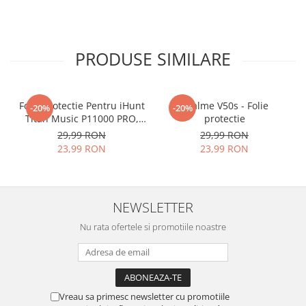
PRODUSE SIMILARE
Folie Protectie Pentru iHunt
Realme V50s - Folie
-20%
-20%
Titan Music P11000 PRO,
protectie
VDOO
29,99 RON
29,99 RON
23,99 RON
23,99 RON
NEWSLETTER
Nu rata ofertele si promotiile noastre
Vreau sa primesc newsletter cu promotiile