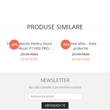
PRODUSE SIMILARE
Folie Protectie Pentru iHunt
Realme V50s - Folie
-20%
-20%
Titan Music P11000 PRO,
protectie
VDOO
29,99 RON
29,99 RON
23,99 RON
23,99 RON
NEWSLETTER
Nu rata ofertele si promotiile noastre