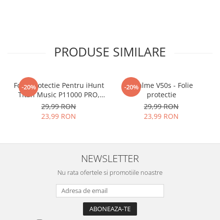
PRODUSE SIMILARE
Folie Protectie Pentru iHunt
Realme V50s - Folie
-20%
-20%
Titan Music P11000 PRO,
protectie
VDOO
29,99 RON
29,99 RON
23,99 RON
23,99 RON
NEWSLETTER
Nu rata ofertele si promotiile noastre