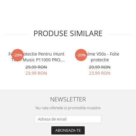
PRODUSE SIMILARE
Folie Protectie Pentru iHunt
Realme V50s - Folie
-20%
-20%
Titan Music P11000 PRO,
protectie
VDOO
29,99 RON
29,99 RON
23,99 RON
23,99 RON
NEWSLETTER
Nu rata ofertele si promotiile noastre