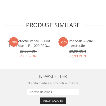
PRODUSE SIMILARE
Folie Protectie Pentru iHunt
Realme V50s - Folie
-20%
-20%
Titan Music P11000 PRO,
protectie
VDOO
29,99 RON
29,99 RON
23,99 RON
23,99 RON
NEWSLETTER
Nu rata ofertele si promotiile noastre