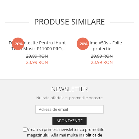
PRODUSE SIMILARE
Folie Protectie Pentru iHunt
Realme V50s - Folie
-20%
-20%
Titan Music P11000 PRO,
protectie
VDOO
29,99 RON
29,99 RON
23,99 RON
23,99 RON
NEWSLETTER
Nu rata ofertele si promotiile noastre
Vreau sa primesc newsletter cu promotiile
magazinului. Afla mai multe in
Politica de