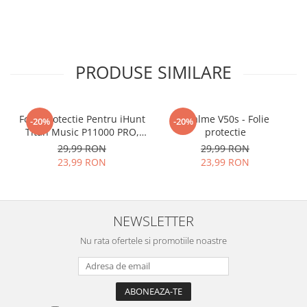
PRODUSE SIMILARE
Folie Protectie Pentru iHunt
Realme V50s - Folie
-20%
-20%
Titan Music P11000 PRO,
protectie
VDOO
29,99 RON
29,99 RON
23,99 RON
23,99 RON
NEWSLETTER
Nu rata ofertele si promotiile noastre