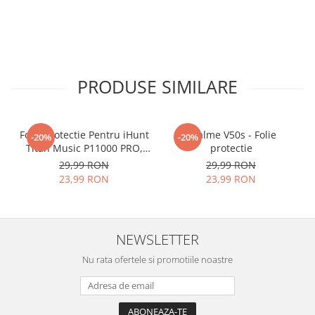
PRODUSE SIMILARE
Folie Protectie Pentru iHunt
Realme V50s - Folie
-20%
-20%
Titan Music P11000 PRO,
protectie
VDOO
29,99 RON
29,99 RON
23,99 RON
23,99 RON
NEWSLETTER
Nu rata ofertele si promotiile noastre