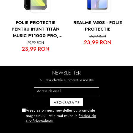
FOLIE PROTECTIE
REALME V50S - FOLIE
PENTRU IHUNT TITAN
PROTECTIE
MUSIC P11000 PRO,
29,99 RON
23,99 RON
VDOO
29,99 RON
23,99 RON
NEWSLETTER
Nu rata ofertele si promotiile noastre
Vreau sa primesc newsletter cu promotiile
magazinului. Afla mai multe in
Politica de
Confidentialitate