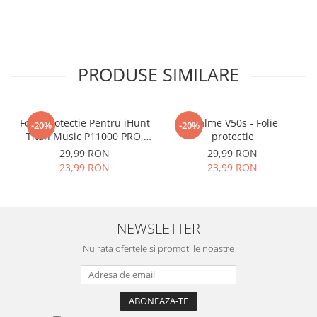
PRODUSE SIMILARE
Folie Protectie Pentru iHunt
Realme V50s - Folie
-20%
-20%
Titan Music P11000 PRO,
protectie
VDOO
29,99 RON
29,99 RON
23,99 RON
23,99 RON
NEWSLETTER
Nu rata ofertele si promotiile noastre