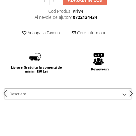
ADAUGA IN COS
Cod Produs:
Priv4
Ai nevoie de ajutor?
0722134434
Adauga la Favorite
Cere informatii
Livrare Gratuita la comenzi de
Review-uri
minim 150 Lei
Descriere
FOLIE DE PROTECTIE
NANO GLASS CU
REZISTENTA 9H