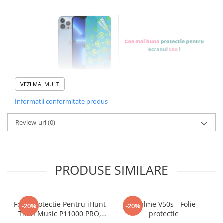
VEZI MAI MULT
Informatii conformitate produs
Foliile noastre sunt
usor de
Review-uri
(0)
aplicat
si le poti monta
chiar
tu.
Materialul folosit in
PRODUSE SIMILARE
producerea foliilor
NU
este
sticla pe care o stim cu totii, ci
Folie Protectie Pentru iHunt
Realme V50s - Folie
-20%
-20%
este
Nano Glass
flexibil.
Titan Music P11000 PRO,
protectie
VDOO