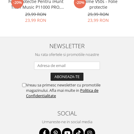
Folie Protectie Pentru iHunt
Realme V50s - Folie
-20%
-20%
Acesta
g
aranteaza
ca
NU SE
Titan Music P11000 PRO,
protectie
VDOO
29,99 RON
29,99 RON
SPARGE
in mii de cioburi
23,99 RON
23,99 RON
ascutite si periculoase.
NEWSLETTER
Nu numai ca este rezistenta la
Nu rata ofertele si promotiile noastre
zgarieturi si spargere, ci si
INTARESTE
ecranul!
Folia avand rezistenta 9H la
Vreau sa primesc newsletter cu promotiile
zgarieturi, asigura si un aspect
magazinului. Afla mai multe in
Politica de
imaculat ecranului pe timp
Confidentialitate
indelungat
SOCIAL
Urmareste-ne in social media