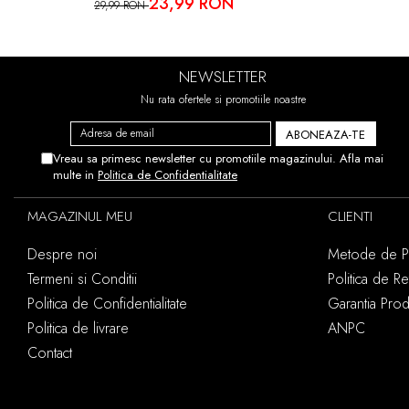
23,99 RON
29,99 RON
FOLIA EST
NEWSLETTER
ECRANULUI
Nu rata ofertele si promotiile noastre
Vreau sa primesc newsletter cu promotiile magazinului. Afla mai
multe in
Politica de Confidentialitate
•KIT IN
SERVETEL
MAGAZINUL MEU
CLIENTI
Despre noi
Metode de Pl
Termeni si Conditii
Politica de Re
Politica de Confidentialitate
Garantia Pro
Politica de livrare
ANPC
Contact
IN CAZUL 