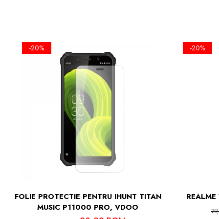
NU NUMAI C
-20%
-20%
FOLIA AVA
ASPEC
NU MODIFI
UT
FACE ID
SI
S
FOLIE PROTECTIE PENTRU IHUNT TITAN
REALME 
MUSIC P11000 PRO, VDOO
29