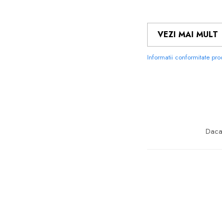
VEZI MAI MULT
Informatii conformitate pr
FOLIILE 
Daca 
MATERIALUL
PE CARE 
ACESTA