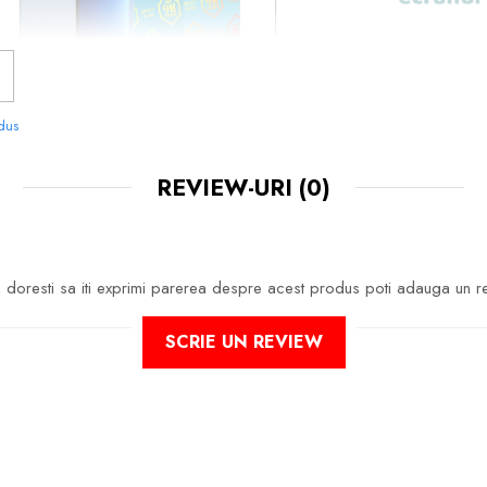
odus
REVIEW-URI
(0)
NOASTRE SUNT
USOR DE APLICAT
SI LE 
doresti sa iti exprimi parerea despre acest produs poti adauga un r
CHIAR TU.
 FOLOSIT IN PRODUCEREA FOLIILOR
NU
SCRIE UN REVIEW
O STIM CU TOTII, CI ESTE
NANO GLAS
G
ARANTEAZA
CA
NU SE SPARGE
IN MII 
ASCUTITE SI PERICULOASE.