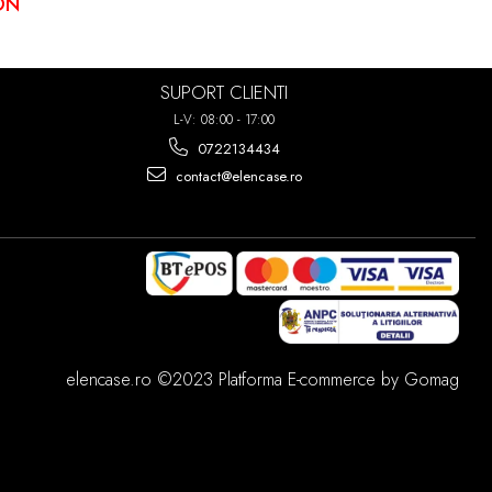
ON
TA
PLANA
A
SUPORT CLIENTI
 SE FOLOSI
L-V: 08:00 - 17:00
0722134434
contact@elencase.ro
EL UMET,
ICKERE DE
elencase.ro ©2023
Platforma E-commerce by Gomag
IMA PUTETI