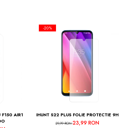
PARGERE, CI
-20%
GURA SI UN
LUNGAT
NORMALA SI
UI.
N ECRAN VOT
 F150 AIR1
IHUNT S22 PLUS FOLIE PROTECTIE 9H
OO
23,99 RON
29,99 RON