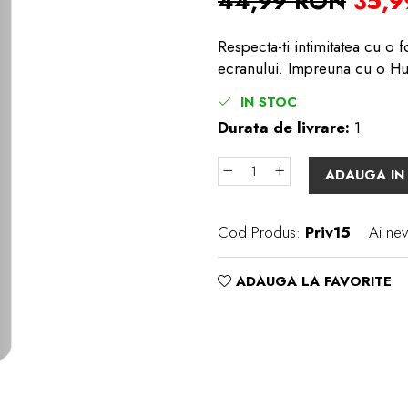
44,99 RON
35,
Respecta-ti intimitatea cu o 
ecranului. Impreuna cu o Hus
IN STOC
Durata de livrare:
1
ADAUGA IN
Cod Produs:
Priv15
Ai nev
ADAUGA LA FAVORITE