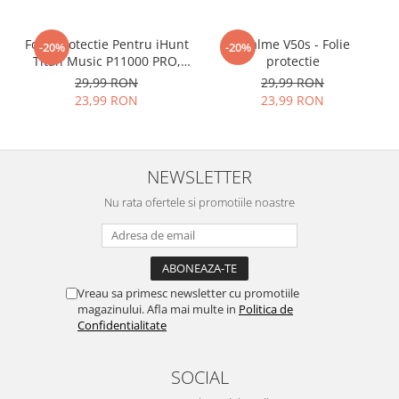
producerea foliilor
NU
este
sticla pe care o stim cu totii, ci
Folie Protectie Pentru iHunt
Realme V50s - Folie
-20%
-20%
este
Nano Glass
flexibil.
Titan Music P11000 PRO,
protectie
Acesta
g
aranteaza
ca
NU SE
VDOO
29,99 RON
29,99 RON
SPARGE
23,99 RON
in mii de cioburi
23,99 RON
ascutite si periculoase.
NEWSLETTER
Nu rata ofertele si promotiile noastre
Nu numai ca este rezistenta la
zgarieturi si spargere, ci si
INTARESTE
ecranul!
Folia avand rezistenta 9H la
Vreau sa primesc newsletter cu promotiile
magazinului. Afla mai multe in
Politica de
zgarieturi, asigura si un aspect
Confidentialitate
imaculat ecranului pe timp
indelungat
SOCIAL