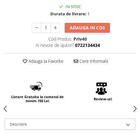
IN STOC
Durata de livrare:
1
ADAUGA IN COS
Cod Produs:
Priv40
Ai nevoie de ajutor?
0722134434
Adauga la Favorite
Cere informatii
Livrare Gratuita la comenzi de
Review-uri
minim 150 Lei
Descriere