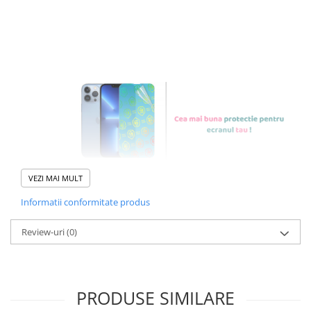
FOLIE DE PROTECTIE
NANO GLASS CU
REZISTENTA 9H
VEZI MAI MULT
Informatii conformitate produs
Foliile noastre sunt
usor de
Review-uri
(0)
aplicat
si le poti monta
chiar
tu.
Materialul folosit in
PRODUSE SIMILARE