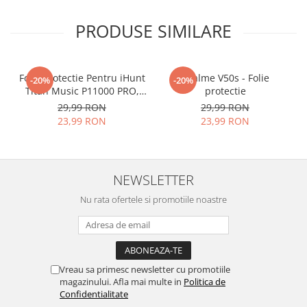
Materialul folosit in
PRODUSE SIMILARE
producerea foliilor
NU
este
sticla pe care o stim cu totii, ci
este
Nano Glass
flexibil.
Folie Protectie Pentru iHunt
Realme V50s - Folie
-20%
-20%
Acesta
g
aranteaza
ca
NU SE
Titan Music P11000 PRO,
protectie
VDOO
29,99 RON
29,99 RON
SPARGE
in mii de cioburi
23,99 RON
23,99 RON
ascutite si periculoase.
NEWSLETTER
Nu numai ca este rezistenta la
Nu rata ofertele si promotiile noastre
zgarieturi si spargere, ci si
INTARESTE
ecranul!
Folia avand rezistenta 9H la
Vreau sa primesc newsletter cu promotiile
zgarieturi, asigura si un aspect
magazinului. Afla mai multe in
Politica de
imaculat ecranului pe timp
Confidentialitate