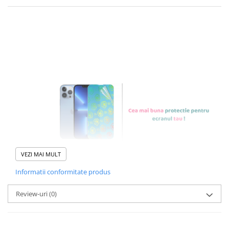
FOLIE DE PROTECTIE
NANO GLASS CU
REZISTENTA 9H
VEZI MAI MULT
Informatii conformitate produs
Foliile noastre sunt
usor de
Review-uri
(0)
aplicat
si le poti monta
chiar
tu.