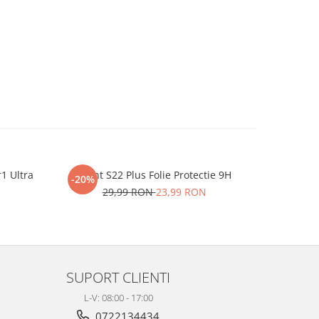
r1 Ultra
iHunt S22 Plus Folie Protectie 9H
One P
-20%
-20%
29,99 RON
23,99 RON
2
SUPORT CLIENTI
L-V: 08:00 - 17:00
0722134434