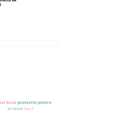
omenzi de
i
TIE NANO
ENTA 9H