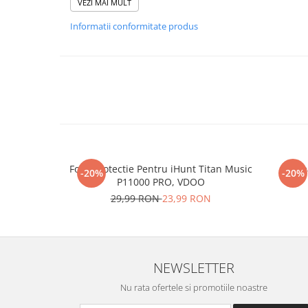
VEZI MAI MULT
Informatii conformitate produs
Foliile noastre sunt
usor 
poti monta
chia
Materialul folosit in produc
este sticla pe care o stim c
Nano Glass
flex
Folie Protectie Pentru iHunt Titan Music
Re
-20%
-20%
P11000 PRO, VDOO
Acesta
g
aranteaza
ca
NU
29,99 RON
23,99 RON
mii de cioburi ascutite s
NEWSLETTER
Nu rata ofertele si promotiile noastre
Nu numai ca este rezistenta 