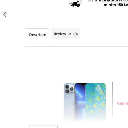
Livrare Gratuita la c
minim 150 Le
Review-uri
(0)
Descriere
FOLIE DE PROTEC
GLASS CU REZIST