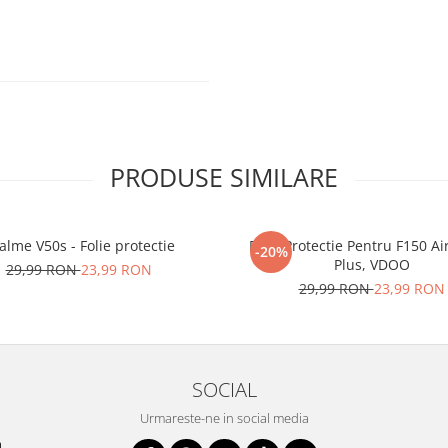
de aplicat
si le
r tu.
PRODUSE SIMILARE
erea foliilor
NU
u totii, ci este
ibil.
alme V50s - Folie protectie
Folie Protectie Pentru F150 Ai
-20%
Plus, VDOO
29,99 RON
23,99 RON
 SE SPARGE
in
29,99 RON
23,99 RON
i periculoase.
SOCIAL
Urmareste-ne in social media
la zgarieturi si